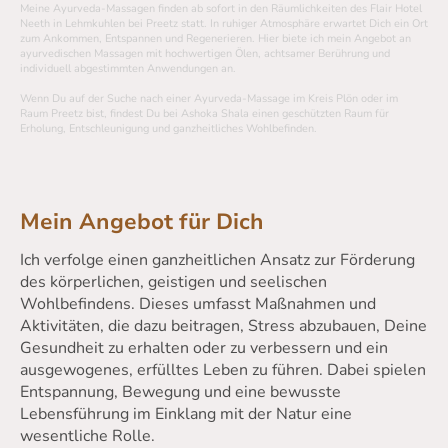
Meine Ayurveda-Massagen finden ab sofort in den Räumlichkeiten des Flair Hotel
Neeth in Lehmkuhlen bei Preetz statt. In ruhiger Atmosphäre erwartet Dich ein Ort
zum Ankommen, Entspannen und Regenerieren. Hier biete ich mein Angebot an
ayurvedischen Massagen mit hochwertigen Ölen, achtsamer Berührung und
individuell abgestimmten Anwendungen an.
Wenn Du auf der Suche nach einer Ayurveda-Massage im Kreis Plön oder im
Raum Preetz bist, findest Du bei Ashoka Shala einen geschützten Raum für
Erholung, Entschleunigung und ganzheitliches Wohlbefinden.
Mein Angebot für Dich
Ich verfolge einen ganzheitlichen Ansatz zur Förderung
des körperlichen, geistigen und seelischen
Wohlbefindens. Dieses umfasst Maßnahmen und
Aktivitäten, die dazu beitragen, Stress abzubauen, Deine
Gesundheit zu erhalten oder zu verbessern und ein
ausgewogenes, erfülltes Leben zu führen. Dabei spielen
Entspannung, Bewegung und eine bewusste
Lebensführung im Einklang mit der Natur eine
wesentliche Rolle
.